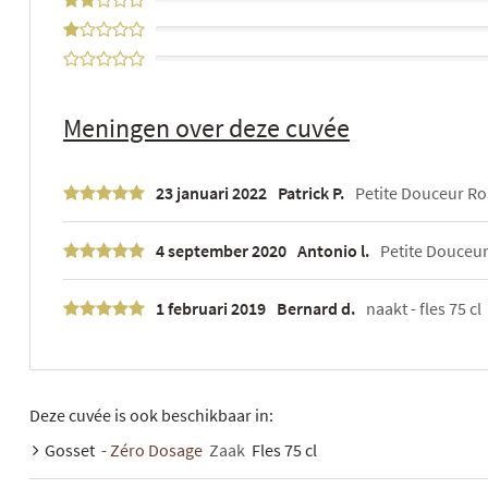
0%
0%
0%
Meningen over deze cuvée
23 januari 2022
Patrick P.
Petite Douceur Rosé
4 september 2020
Antonio l.
Petite Douceur 
1 februari 2019
Bernard d.
naakt - fles 75 cl
Deze cuvée is ook beschikbaar in:
Gosset
- Zéro Dosage
Zaak
Fles 75 cl