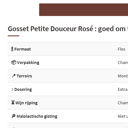
Gosset Petite Douceur Rosé : goed om
🍾 Formaat
Fles
📦 Verpakking
Cham
📍 Terroirs
Mont
↕️ Dosering
Extr
⏳ Wijn rijping
Champ
🔎 Malolactische gisting
Niet 