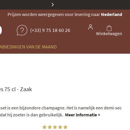
Onze identiteit evolueert: dezelf
Prijzen worden weergegeven voor levering naar
Nederland
(+33) 9 75 18 60 26
Winkelwagen
NBIEDINGEN VAN DE MAAND
es 75 cl
-
Zaak
set is een bijzondere champagne. Het is namelijk een demi-sec
t hij zoeter is dan gebruikelijk.
Meer informatie
+