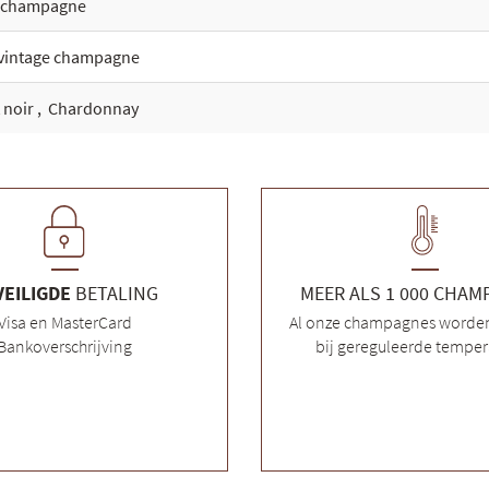
 champagne
vintage champagne
 noir
,
Chardonnay
VEILIGDE
BETALING
MEER ALS 1 000 CHA
Visa en MasterCard
Al onze champagnes worde
Bankoverschrijving
bij gereguleerde temper