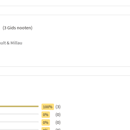
(
3
Gids nooten)
ult & Millau
(3)
100%
(0)
0%
(0)
0%
(0)