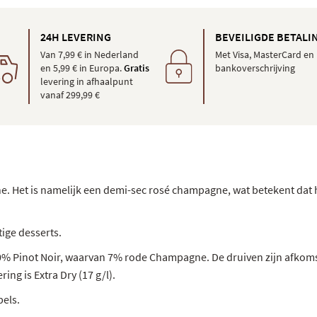
24H LEVERING
BEVEILIGDE BETALI
Van 7,99 € in Nederland
Met Visa, MasterCard en
en 5,99 € in Europa.
Gratis
bankoverschrijving
levering in afhaalpunt
vanaf 299,99 €
. Het is namelijk een demi-sec rosé champagne, wat betekent dat hi
ige desserts.
% Pinot Noir, waarvan 7% rode Champagne. De druiven zijn afkomsti
ng is Extra Dry (17 g/l).
els.