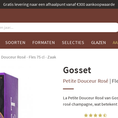
Benoemd tot beste champagnespecialist door Gault & Millau
SOORTEN
FORMATEN
SELECTIES
GLAZEN
AA
e Douceur Rosé - Fles 75 cl - Zaak
Gosset
Petite Douceur Rosé
|
Fl
La Petite Douceur Rosé van Gos
rosé champagne, wat betekent da