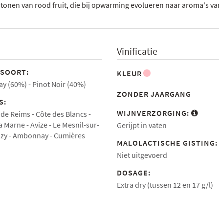
tonen van rood fruit, die bij opwarming evolueren naar aroma's v
Vinificatie
SOORT:
KLEUR
y (60%)
Pinot Noir (40%)
ZONDER JAARGANG
S:
WIJNVERZORGING:
de Reims
Côte des Blancs
la Marne
Avize
Le Mesnil-sur-
Gerijpt in vaten
zy
Ambonnay
Cumières
MALOLACTISCHE GISTING
Niet uitgevoerd
DOSAGE:
Extra dry (tussen 12 en 17 g/l)