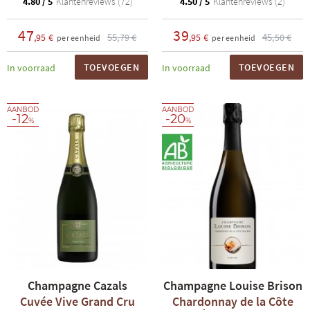
4.80 / 5
Klantenreviews (72)
4.50 / 5
Klantenreviews (2)
47
39
55
45
,95 €
,79 €
,95 €
,50 €
per eenheid
per eenheid
TOEVOEGEN
TOEVOEGEN
In voorraad
In voorraad
AANBOD
AANBOD
-12
-20
%
%
Champagne Cazals
Champagne Louise Brison
Cuvée Vive Grand Cru
Chardonnay de la Côte