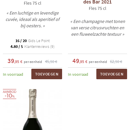
des Bar 2021
Fles 75 cl
Fles 75 cl
« Een luchtige en levendige
cuvée, ideaal als aperitief of
« Een champagne met tonen
bij oesters. »
van verse citrusvruchten en
een fluweelzachte textuur »
16 / 20
Gids Le Point
4.80 / 5
Klantenreviews (9)
39
49
45
62
,95 €
,50 €
,95 €
,50 €
per eenheid
per eenheid
TOEVOEGEN
TOEVOEGEN
In voorraad
In voorraad
AANBOD
-10
%