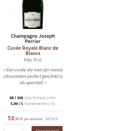
Champagne Joseph
Perrier
Cuvée Royale Blanc de
Blancs
Fles 75 cl
« Een cuvée die met zijn mooie
citrusnoten perfect geschikt is
als aperitief. »
88 / 100
Gids Richard Juhlin
5.00 / 5
Klantenreviews (9)
58
64
,50 €
,70 €
per eenheid