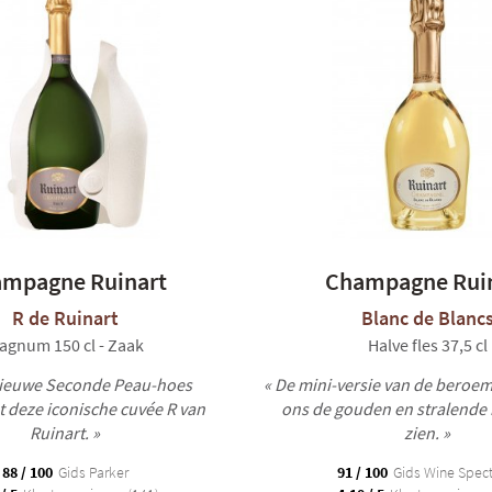
mpagne Ruinart
Champagne Rui
R de Ruinart
Blanc de Blanc
agnum 150 cl - Zaak
Halve fles 37,5 cl
nieuwe Seconde Peau-hoes
« De mini-versie van de beroem
 deze iconische cuvée R van
ons de gouden en stralende 
Ruinart. »
zien. »
88 / 100
Gids Parker
91 / 100
Gids Wine Spect