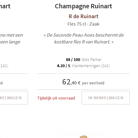
nart
Champagne Ruinart
R de Ruinart
Fles 75 cl - Zaak
ne met een
« De Seconde Peau-hoes beschermt de
 een lange
kostbare fles R van Ruinart. »
88 / 100
Gids Parker
(141)
4.20 / 5
Klantemeningen (141)
62
,40 €
id
per eenheid
NKELWAGEN
IN WINKELWAGEN
Tijdelijk uit voorraad