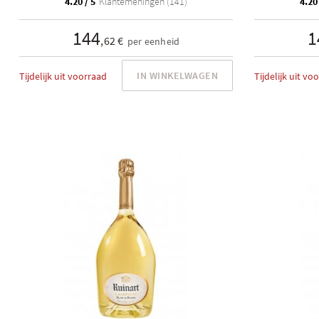
4.20 / 5
Klantemeningen (141)
4.20 
144
1
,62 €
per eenheid
IN WINKELWAGEN
Tijdelijk uit voorraad
Tijdelijk uit vo