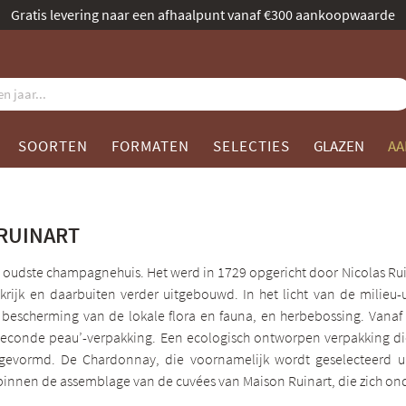
Benoemd tot beste champagnespecialist door Gault & Millau
SOORTEN
FORMATEN
SELECTIES
GLAZEN
AA
RUINART
et oudste champagnehuis. Het werd in 1729 opgericht door Nicolas Ru
nkrijk en daarbuiten verder uitgebouwd. In het licht van de milieu-
escherming van de lokale flora en fauna, en herbebossing. Vanaf 
econde peau’-verpakking. Een ecologisch ontworpen verpakking die 
 gevormd. De Chardonnay, die voornamelijk wordt geselecteerd
 binnen de assemblage van de cuvées van Maison Ruinart, die zich on