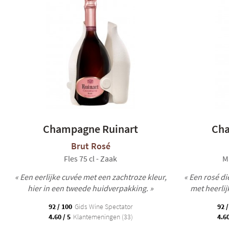
Champagne Ruinart
Cha
Brut Rosé
Fles 75 cl - Zaak
M
« Een eerlijke cuvée met een zachtroze kleur,
« Een rosé di
hier in een tweede huidverpakking. »
met heerlij
92 / 100
Gids Wine Spectator
92 /
4.60 / 5
Klantemeningen (33)
4.60