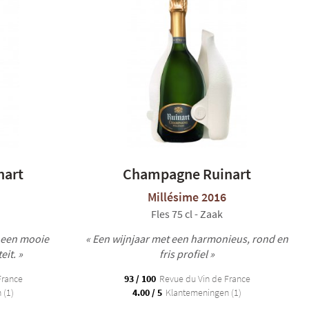
nart
Champagne Ruinart
Millésime 2016
Fles 75 cl - Zaak
t een mooie
« Een wijnjaar met een harmonieus, rond en
it. »
fris profiel »
France
93 / 100
Revue du Vin de France
 (1)
4.00 / 5
Klantemeningen (1)