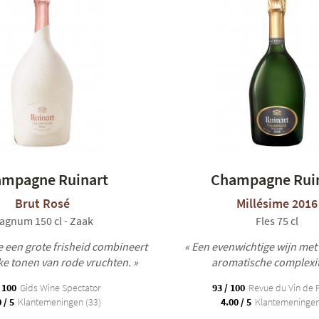
mpagne Ruinart
Champagne Rui
Brut Rosé
Millésime 2016
agnum 150 cl - Zaak
Fles 75 cl
e een grote frisheid combineert
« Een evenwichtige wijn me
ke tonen van rode vruchten. »
aromatische complexite
 100
Gids Wine Spectator
93 / 100
Revue du Vin de 
 / 5
Klantemeningen (33)
4.00 / 5
Klantemeningen