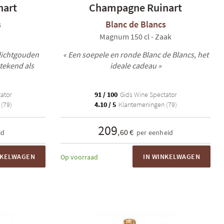
nart
Champagne Ruinart
s
Blanc de Blancs
Magnum 150 cl - Zaak
 lichtgouden
« Een soepele en ronde Blanc de Blancs, het
stekend als
ideale cadeau »
ator
91 / 100
Gids Wine Spectator
(79)
4.10 / 5
Klantemeningen (79)
209
,60 €
id
per eenheid
NKELWAGEN
IN WINKELWAGEN
Op voorraad