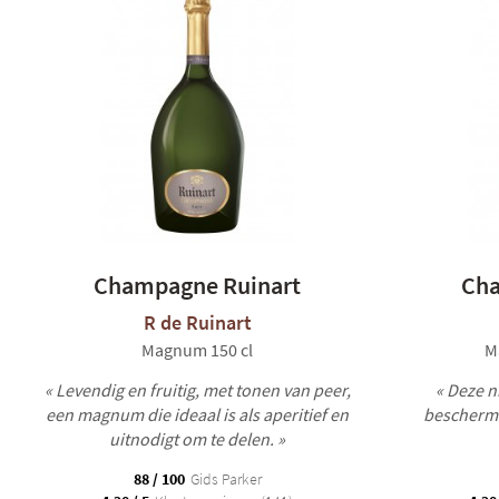
Champagne Ruinart
Cha
R de Ruinart
Magnum 150 cl
M
« Levendig en fruitig, met tonen van peer,
« Deze 
een magnum die ideaal is als aperitief en
beschermt
uitnodigt om te delen. »
88 / 100
Gids Parker