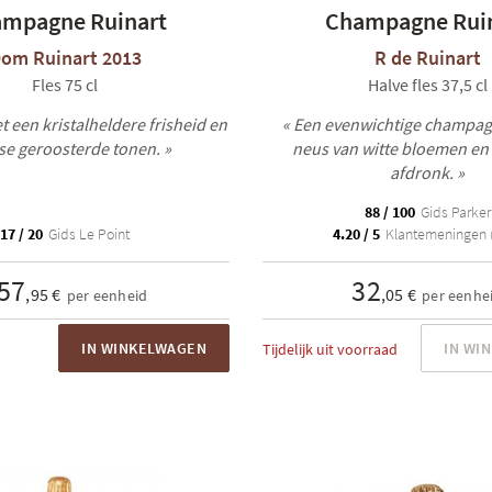
mpagne Ruinart
Champagne Rui
om Ruinart 2013
R de Ruinart
Fles 75 cl
Halve fles 37,5 cl
t een kristalheldere frisheid en
« Een evenwichtige champag
se geroosterde tonen. »
neus van witte bloemen en
afdronk. »
88 / 100
Gids Parker
17 / 20
Gids Le Point
4.20 / 5
Klantemeningen 
57
32
,95 €
,05 €
per eenheid
per eenhe
IN WINKELWAGEN
IN WI
Tijdelijk uit voorraad