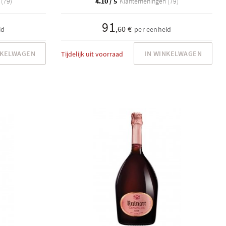
(79)
4.10 / 5
Klantemeningen (79)
91
,60 €
id
per eenheid
NKELWAGEN
IN WINKELWAGEN
Tijdelijk uit voorraad