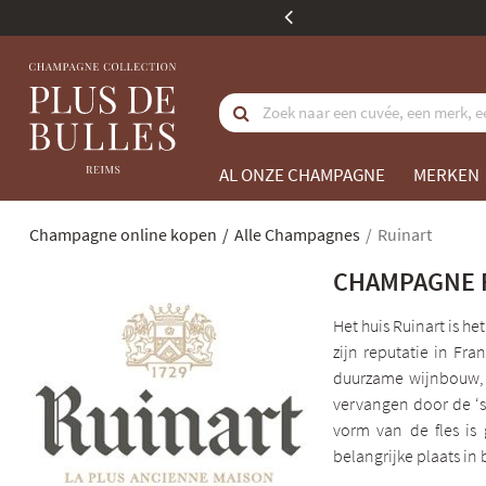
koopwaarde
AL ONZE CHAMPAGNE
MERKEN
Champagne online kopen
Alle Champagnes
Ruinart
CHAMPAGNE 
Het huis Ruinart is h
zijn reputatie in Fra
duurzame wijnbouw, b
vervangen door de ‘s
vorm van de fles is
belangrijke plaats in