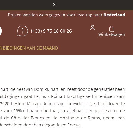
Onze identiteit evolueert: dezelf
Prijzen worden weergegeven voor levering naar
Nederland
(+33) 9 75 18 60 26
Winkelwagen
NBIEDINGEN VAN DE MAAND
inart, de neef van Dom Ruinart, en heeft door de generaties heen
uitdagingen gaat het huis Ruinart krachtige verbintenissen aan:
2020 besloot Maison Ruinart zijn individuele geschenkdozen te
voor 99% uit papier bestaat, recyclebaar is en precies naar de
 uit de Côte des Blancs en de Montagne de Reims, neemt een
derscheiden door hun elegantie en finesse.