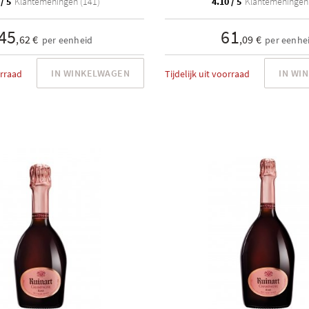
/ 5
Klantemeningen (141)
4.10 / 5
Klantemeningen 
45
61
,62 €
,09 €
per eenheid
per eenhe
IN WINKELWAGEN
IN WI
orraad
Tijdelijk uit voorraad