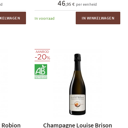
46
,95 €
id
per eenheid
NKELWAGEN
IN WINKELWAGEN
In voorraad
AANBOD
-20
%
 Robion
Champagne Louise Brison