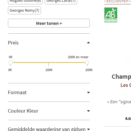
Hugues Godmé
8
Georges Laval
7
EXCLUSIVITEIT
Georges Remy
7
Meer tonen
+
Preis
0€
200€ en meer
0€
100€
200€
Champ
Les 
Formaat
« Een "sign
Couleur Kleur
4.6
Gemiddelde waardering van gidsen