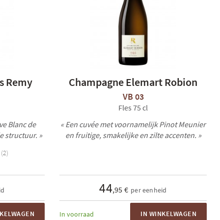
s Remy
Champagne Elemart Robion
VB 03
Fles 75 cl
ve Blanc de
« Een cuvée met voornamelijk Pinot Meunier
 structuur. »
en fruitige, smakelijke en zilte accenten. »
(2)
44
,95 €
id
per eenheid
NKELWAGEN
IN WINKELWAGEN
In voorraad