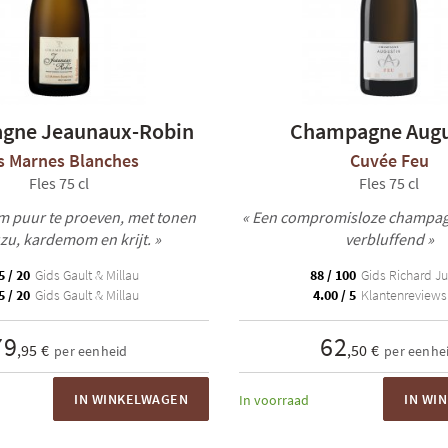
gne Jeaunaux-Robin
Champagne Augu
s Marnes Blanches
Cuvée Feu
Fles 75 cl
Fles 75 cl
om puur te proeven, met tonen
« Een compromisloze champagn
zu, kardemom en krijt. »
verbluffend »
5 / 20
Gids Gault & Millau
88 / 100
Gids Richard Ju
5 / 20
Gids Gault & Millau
4.00 / 5
Klantenreviews 
79
62
,95 €
,50 €
per eenheid
per eenhe
IN WINKELWAGEN
IN WI
In voorraad