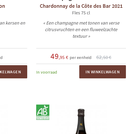
ion
Chardonnay de la Côte des Bar 2021
Fles 75 cl
an kersen en
« Een champagne met tonen van verse
citrusvruchten en een fluweelzachte
textuur »
49
62
,95 €
,50 €
id
per eenheid
NKELWAGEN
IN WINKELWAGEN
In voorraad