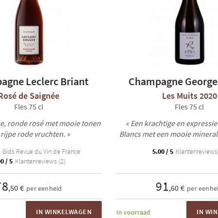
gne Leclerc Briant
Champagne George
Rosé de Saignée
Les Muits 2020
Fles 75 cl
Fles 75 cl
jke, ronde rosé met mooie tonen
« Een krachtige en expressie
 rijpe rode vruchten. »
Blancs met een mooie minerale
Gids Revue du Vin de France
5.00 / 5
Klantenreviews 
0 / 5
Klantenreviews (2)
78
91
,50 €
,60 €
per eenheid
per eenhe
IN WINKELWAGEN
IN WI
In voorraad