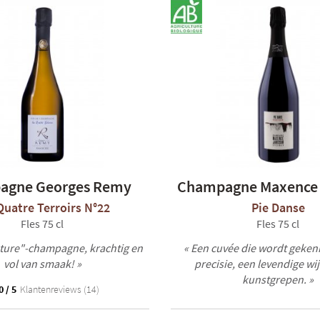
agne Georges Remy
Champagne Maxence 
Quatre Terroirs N°22
Pie Danse
Fles 75 cl
Fles 75 cl
ature"-champagne, krachtig en
« Een cuvée die wordt geke
vol van smaak! »
precisie, een levendige wi
kunstgrepen. »
0 / 5
Klantenreviews (14)