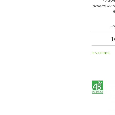
« Atypi
druivensoorte
B
5.0
1
In voorraad