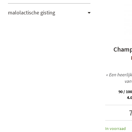
malolactische gisting
Champa
« Een heerli
van
90 / 100
4.0
In voorraad