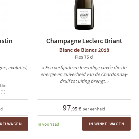
stin
Champagne Leclerc Briant
Blanc de Blancs 2018
Fles 75 cl
e, evolutief,
« Een verfijnde en levendige cuvée die de
energie en zuiverheid van de Chardonnay-
druif tot uiting brengt. »
hlin
(1)
97
,95 €
id
per eenheid
NKELWAGEN
IN WINKELWAGEN
In voorraad