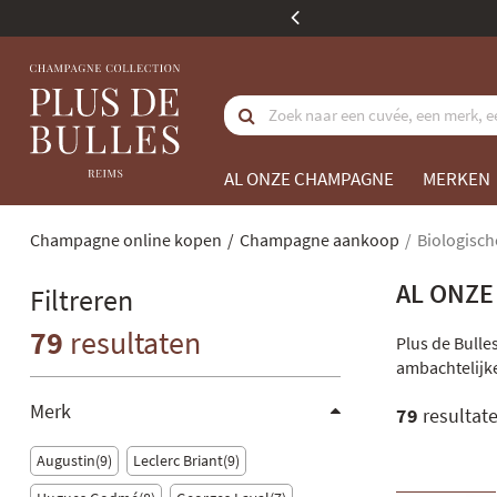
nkoopwaarde
AL ONZE CHAMPAGNE
MERKEN
Champagne online kopen
Champagne aankoop
Biologisc
AL ONZE
Filtreren
79
resultaten
Plus de Bulle
ambachtelijk
Merk
79
resultat
Augustin
9
Leclerc Briant
9