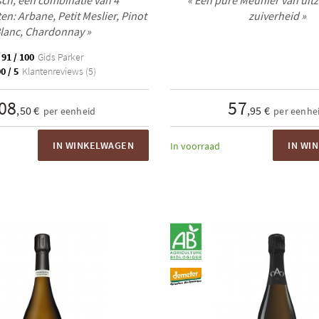
sch, een combinatie van 4
« Een pure Meunier van uitz
n: Arbane, Petit Meslier, Pinot
zuiverheid »
lanc, Chardonnay »
91 / 100
Gids Parker
0 / 5
Klantenreviews (5)
08
57
,50 €
,95 €
per eenheid
per eenhe
IN WINKELWAGEN
IN WI
In voorraad