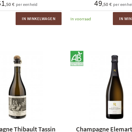
61
49
,50 €
,50 €
per eenheid
per eenhe
IN WINKELWAGEN
IN WI
In voorraad
gne Thibault Tassin
Champagne Elemart