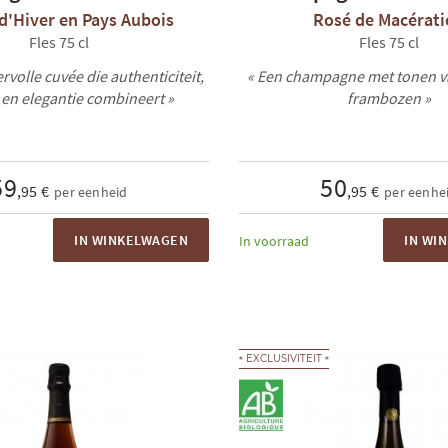
d'Hiver en Pays Aubois
Rosé de Macérat
Fles 75 cl
Fles 75 cl
rvolle cuvée die authenticiteit,
« Een champagne met tonen v
 en elegantie combineert »
frambozen »
59
50
,95 €
,95 €
per eenheid
per eenhe
IN WINKELWAGEN
IN WI
In voorraad
EXCLUSIVITEIT