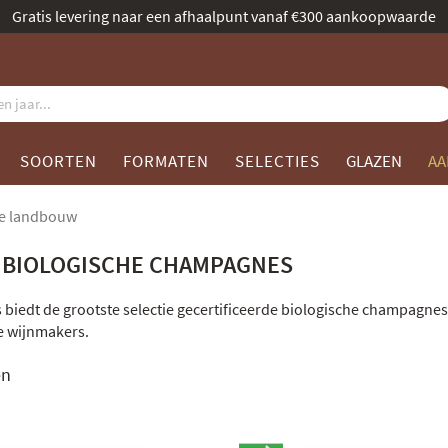
Benoemd tot beste champagnespecialist door Gault & Millau
SOORTEN
FORMATEN
SELECTIES
GLAZEN
AA
he landbouw
 BIOLOGISCHE CHAMPAGNES
s biedt de grootste selectie gecertificeerde biologische champagnes
e wijnmakers.
en