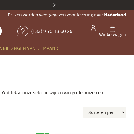
Onze identiteit evolueert: deze
Prijzen worden weergegeven voor levering naar
Nederland
(+33) 9 75 18 60 26
Winkelwagen
NBIEDINGEN VAN DE MAAND
. Ontdek al onze selectie wijnen van grote huizen en