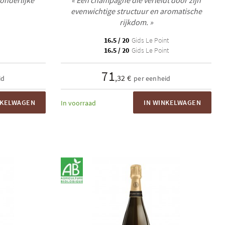
onderlijke
« Een champagne die verleidt door zijn
evenwichtige structuur en aromatische
rijkdom. »
16.5 / 20
Gids Le Point
16.5 / 20
Gids Le Point
71
,32 €
id
per eenheid
NKELWAGEN
IN WINKELWAGEN
In voorraad