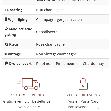
Vallée de la marne
,
Côte de sézanne
↕️ Dosering
Brut champagne
⏳ Wijn rijping
Champagne gerijpt in vaten
🔎 Malolactische
Gerealiseerd
gisting
🎨 Kleur
Rosé champagne
⭐ Vintage
Non-vintage champagne
🍇 Druivensoort
Pinot noir
,
Pinot meunier
,
Chardonnay
24-UURS LEVERING
VEILIGE BETALING
Gratis levering bij bestellingen
Visa en MasterCard
boven 299,99 €
Bankoverschrijving