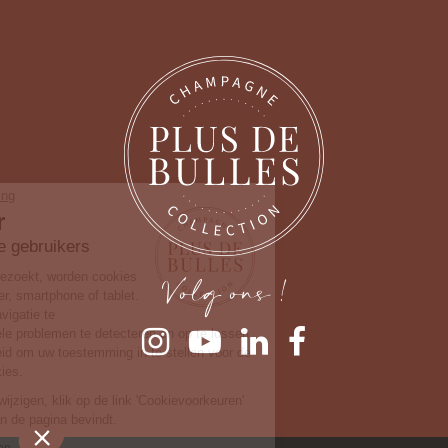
Ga door zonder toestemming
Cookiebeheer
Wij zorgen voor onze gebruikers
Volg ons !
Wanneer u onze website bezoekt, worden cookies
opgeslagen op uw computer, smartphone of tablet.
Deze helpen ons om de navigatie te
vergemakkelijken, eventuele problemen te detecteren en op te lossen.
Wij bieden u de mogelijkheid om uw toestemming in te stellen voor de
verschillende soorten cookies.
Om je voorkeuren later te wijzigen, klik op de link 'Cookievoorkeuren'
die zich in de voettekst van de pagina bevindt.
Ons privacybeleid raadplegen