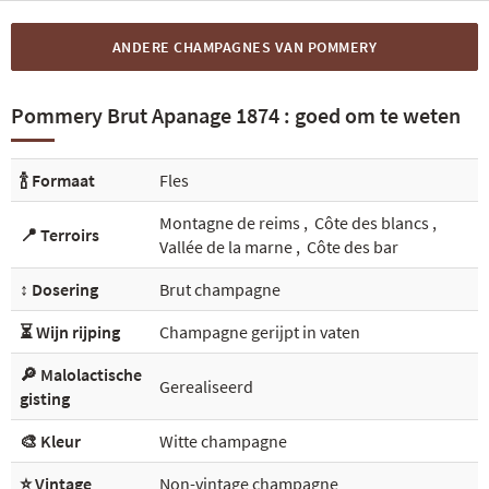
ANDERE CHAMPAGNES VAN POMMERY
Pommery Brut Apanage 1874 : goed om te weten
🍾 Formaat
Fles
Montagne de reims
,
Côte des blancs
,
📍 Terroirs
Vallée de la marne
,
Côte des bar
↕️ Dosering
Brut champagne
⏳ Wijn rijping
Champagne gerijpt in vaten
🔎 Malolactische
Gerealiseerd
gisting
🎨 Kleur
Witte champagne
⭐ Vintage
Non-vintage champagne