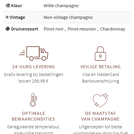
🎨 Kleur
Witte champagne
⭐ Vintage
Non-vintage champagne
🍇 Druivensoort
Pinot noir
,
Pinot meunier
,
Chardonnay
24-UURS LEVERING
VEILIGE BETALING
Gratis levering bij bestellingen
Visa en MasterCard
boven 299,99 €
Bankoverschrijving
OPTIMALE
DE MAATSTAF
BEWAARCONDITIES
VAN CHAMPAGNE
Gereguleerde temperatuur,
Uitgeroepen tot beste
zorgvuldig transport
wijnhandelaar door Gault et