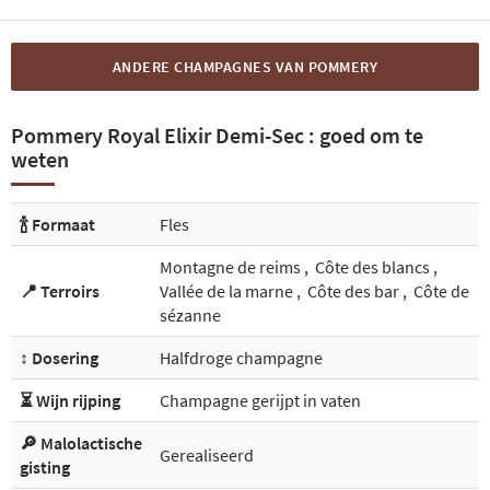
ANDERE CHAMPAGNES VAN POMMERY
Pommery Royal Elixir Demi-Sec : goed om te
weten
🍾 Formaat
Fles
Montagne de reims
,
Côte des blancs
,
📍 Terroirs
Vallée de la marne
,
Côte des bar
,
Côte de
sézanne
↕️ Dosering
Halfdroge champagne
⏳ Wijn rijping
Champagne gerijpt in vaten
🔎 Malolactische
Gerealiseerd
gisting