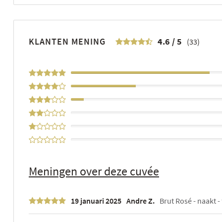
KLANTEN MENING
4.6
/
5
(33)
64%
30%
6%
0%
0%
0%
Meningen over deze cuvée
19 januari 2025
Andre Z.
Brut Rosé - naakt - 