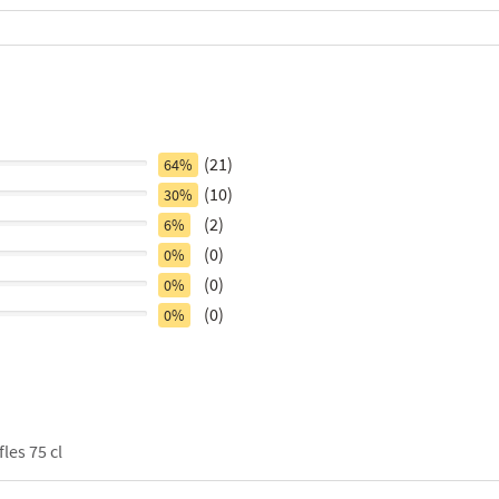
(21)
64%
(10)
30%
(2)
6%
(0)
0%
(0)
0%
(0)
0%
fles 75 cl