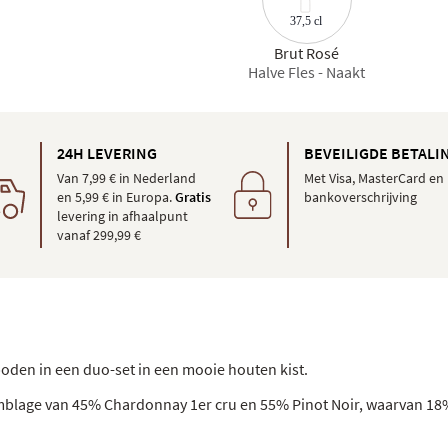
37,5 cl
Brut Rosé
Halve Fles - Naakt
24H LEVERING
BEVEILIGDE BETALI
Van 7,99 € in Nederland
Met Visa, MasterCard en
en 5,99 € in Europa.
Gratis
bankoverschrijving
levering in afhaalpunt
vanaf 299,99 €
oden in een duo-set in een mooie houten kist.
semblage van 45% Chardonnay 1er cru en 55% Pinot Noir, waarvan 18