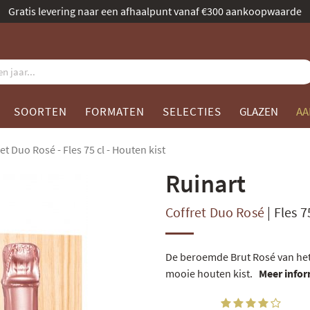
Benoemd tot beste champagnespecialist door Gault & Millau
SOORTEN
FORMATEN
SELECTIES
GLAZEN
AA
et Duo Rosé - Fles 75 cl - Houten kist
Ruinart
Coffret Duo Rosé
|
Fles 7
De beroemde Brut Rosé van het
mooie houten kist.
Meer info