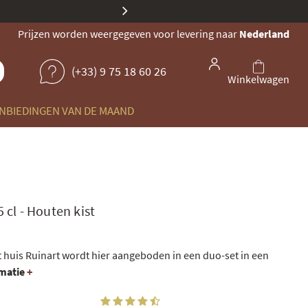
Onze identiteit evolueert: dezel
Prijzen worden weergegeven voor levering naar
Nederland
(+33) 9 75 18 60 26
Winkelwagen
NBIEDINGEN VAN DE MAAND
5 cl
-
Houten kist
 huis Ruinart wordt hier aangeboden in een duo-set in een
rmatie
+