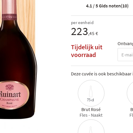
4.1 / 5
Gids noten(10)
per eenheid
223
,45 €
Ontvang
Tijdelijk uit
voorraad
Deze cuvée is ook beschikbaar 
75 cl
Brut Rosé
B
Fles - Naakt
F