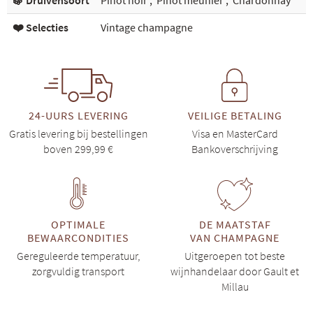
🍇 Druivensoort
Pinot noir
,
Pinot meunier
,
Chardonnay
❤️ Selecties
Vintage champagne
24-UURS LEVERING
VEILIGE BETALING
Gratis levering bij bestellingen
Visa en MasterCard
boven 299,99 €
Bankoverschrijving
OPTIMALE
DE MAATSTAF
BEWAARCONDITIES
VAN CHAMPAGNE
Gereguleerde temperatuur,
Uitgeroepen tot beste
zorgvuldig transport
wijnhandelaar door Gault et
Millau