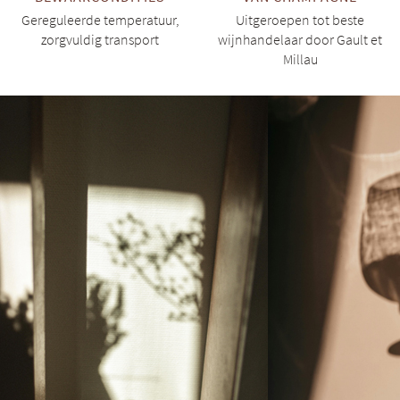
Gereguleerde temperatuur,
Uitgeroepen tot beste
zorgvuldig transport
wijnhandelaar door Gault et
Millau