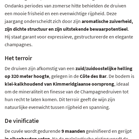
Ondanks periodes van zomerse hitte behielden de druiven
een mooie frisheid en een evenwichtige rijpheid. Deze
jaargang onderscheidt zich door zijn
aromatische zuiverheid,
zijn dichte structuur en zijn uitstekende bewaarpotentieel
.
Hij staat garant voor expressieve, gestructureerde en elegante
champagnes.
Het terroir
De druiven zijn afkomstig van een
zuid/zuidoostelijke helling
op 320 meter hoogte
, gelegen in de
Côte des Bar
. De bodem is
klei-kalkhoudend van Kimmeridgiaanse oorsprong
, ideaal
om de mineraliteit en finesse van de Champagnedruiven tot
hun recht te laten komen. Dit terroir geeft de wijn zijn
natuurlijke evenwicht tussen rijpheid en spanning.
De vinificatie
De cuvée wordt gedurende
9 maanden
gevinifieerd en gerijpt
in eikenhouten vaten
. Na de malolactische gisting wordt de