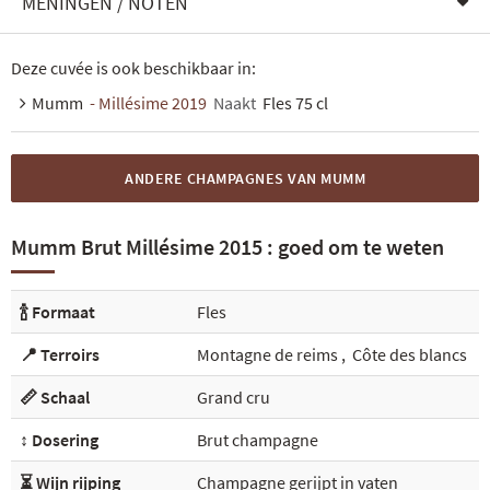
MENINGEN / NOTEN
Deze cuvée is ook beschikbaar in:
Mumm
- Millésime 2019
Naakt
Fles 75 cl
ANDERE CHAMPAGNES VAN MUMM
Mumm Brut Millésime 2015 : goed om te weten
🍾 Formaat
Fles
📍 Terroirs
Montagne de reims
,
Côte des blancs
📏 Schaal
Grand cru
↕️ Dosering
Brut champagne
⏳ Wijn rijping
Champagne gerijpt in vaten