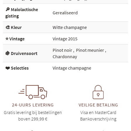
🔎 Malolactische
Gerealiseerd
gisting
🎨 Kleur
Witte champagne
⭐ Vintage
Vintage 2015
Pinot noir
,
Pinot meunier
,
🍇 Druivensoort
Chardonnay
❤️ Selecties
Vintage champagne
24-UURS LEVERING
VEILIGE BETALING
Gratis levering bij bestellingen
Visa en MasterCard
boven 299,99 €
Bankoverschrijving