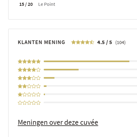
15 / 20
Le Point
KLANTEN MENING
4.5
/
5
(104)
64%
26%
8%
2%
1%
0%
Meningen over deze cuvée