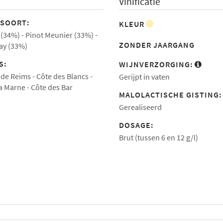
Vinificatie
SOORT:
KLEUR
 (34%)
Pinot Meunier (33%)
ZONDER JAARGANG
y (33%)
S:
WIJNVERZORGING:
de Reims
Côte des Blancs
Gerijpt in vaten
la Marne
Côte des Bar
MALOLACTISCHE GISTING
Gerealiseerd
DOSAGE:
Brut (tussen 6 en 12 g/l)