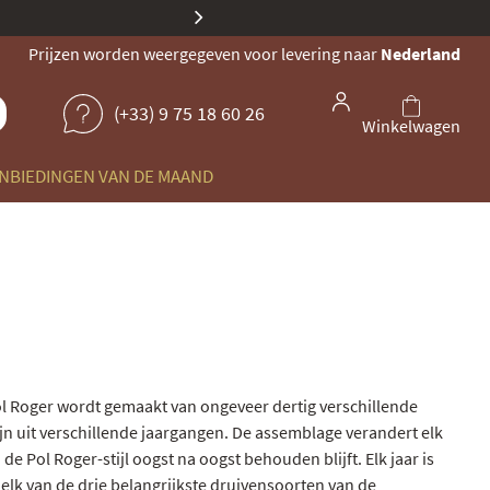
Onze identiteit evolueert: de
Prijzen worden weergegeven voor levering naar
Nederland
(+33) 9 75 18 60 26
Winkelwagen
NBIEDINGEN VAN DE MAAND
l Roger
wordt gemaakt van ongeveer dertig verschillende
zijn uit verschillende jaargangen. De assemblage verandert elk
 de Pol Roger-stijl oogst na oogst behouden blijft. Elk jaar is
elk van de drie belangrijkste druivensoorten van de