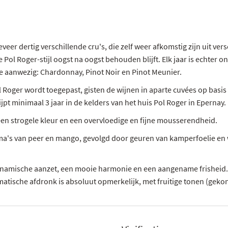
er dertig verschillende cru's, die zelf weer afkomstig zijn uit ver
 Pol Roger-stijl oogst na oogst behouden blijft. Elk jaar is echter 
e aanwezig: Chardonnay, Pinot Noir en Pinot Meunier.
Pol Roger wordt toegepast, gisten de wijnen in aparte cuvées op bas
pt minimaal 3 jaar in de kelders van het huis Pol Roger in Epernay.
n strogele kleur en een overvloedige en fijne mousserendheid.
roma's van peer en mango, gevolgd door geuren van kamperfoelie en 
 dynamische aanzet, een mooie harmonie en een aangename frisheid.
ische afdronk is absoluut opmerkelijk, met fruitige tonen (gekonfi