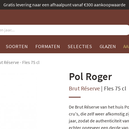
Benoemd tot beste champagnespecialist door Gault & Millau
SOORTEN
FORMATEN
SELECTIES
GLAZEN
AA
t Réserve - Fles 75 cl
Pol Roger
Brut Réserve
|
Fles 75 cl
De Brut Réserve van het huis
Po
cru's, die zelf weer afkomstig 
jaar, zodat de authenticiteit van
echter ongeveer een derde van 