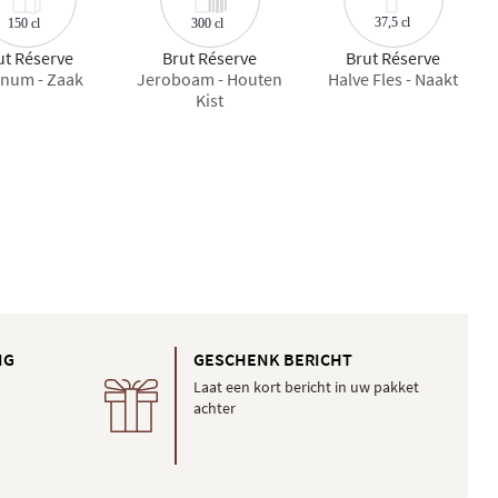
37,5 cl
150 cl
300 cl
ut Réserve
Brut Réserve
Brut Réserve
num - Zaak
Jeroboam - Houten
Halve Fles - Naakt
Kist
NG
GESCHENK BERICHT
Laat een kort bericht in uw pakket
achter