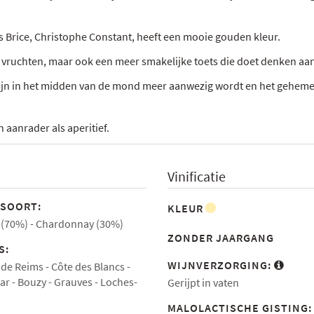
 Brice, Christophe Constant, heeft een mooie gouden kleur.
 vruchten, maar ook een meer smakelijke toets die doet denken aan
ijn in het midden van de mond meer aanwezig wordt en het gehemelt
aanrader als aperitief.
Vinificatie
SOORT:
KLEUR
 (70%)
Chardonnay (30%)
ZONDER JAARGANG
S:
WIJNVERZORGING:
de Reims
Côte des Blancs
ar
Bouzy
Grauves
Loches-
Gerijpt in vaten
MALOLACTISCHE GISTING