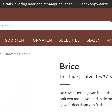
Benoemd tot beste champagnespecialist door Gault & Millau
SOORTEN
FORMATEN
SELECTIES
GLAZEN
AA
 - Halve fles 37,5 cl
Brice
Héritage
|
Halve fles 37,5
De cuvée Héritage van het huis 
ook een mooie volheid in de mo
gewaardeerd om zijn frisheid e