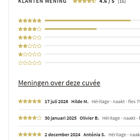
KLANTEN MENING
4.6
/
5
(16)
63%
38%
0%
0%
0%
0%
Meningen over deze cuvée
17 juli 2026
Hilde M.
Héritage - naakt - fles 7
30 januari 2025
Olivier B.
Héritage - naakt - f
2 december 2024
Antónia S.
Héritage - naa