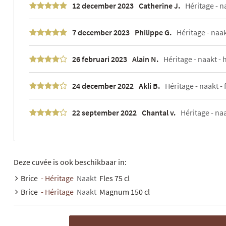
12 december 2023
Catherine J.
Héritage - na
7 december 2023
Philippe G.
Héritage - naa
26 februari 2023
Alain N.
Héritage - naakt - h
24 december 2022
Akli B.
Héritage - naakt - f
22 september 2022
Chantal v.
Héritage - naak
Deze cuvée is ook beschikbaar in:
Brice
- Héritage
Naakt
Fles 75 cl
Brice
- Héritage
Naakt
Magnum 150 cl