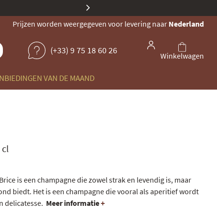
Onze identiteit evolueert: dezel
Prijzen worden weergegeven voor levering naar
Nederland
(+33) 9 75 18 60 26
Winkelwagen
NBIEDINGEN VAN DE MAAND
 cl
Brice is een champagne die zowel strak en levendig is, maar
nd biedt. Het is een champagne die vooral als aperitief wordt
n delicatesse.
Meer informatie
+