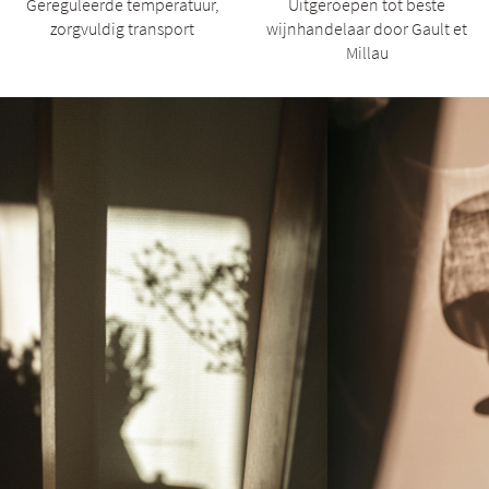
Gereguleerde temperatuur,
Uitgeroepen tot beste
zorgvuldig transport
wijnhandelaar door Gault et
Millau