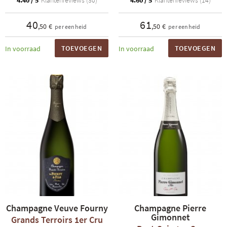
4.40 / 5
Klantenreviews (30)
4.60 / 5
Klantenreviews (14)
40
61
,50 €
,50 €
per eenheid
per eenheid
TOEVOEGEN
TOEVOEGEN
In voorraad
In voorraad
Champagne Veuve Fourny
Champagne Pierre
Gimonnet
Grands Terroirs 1er Cru