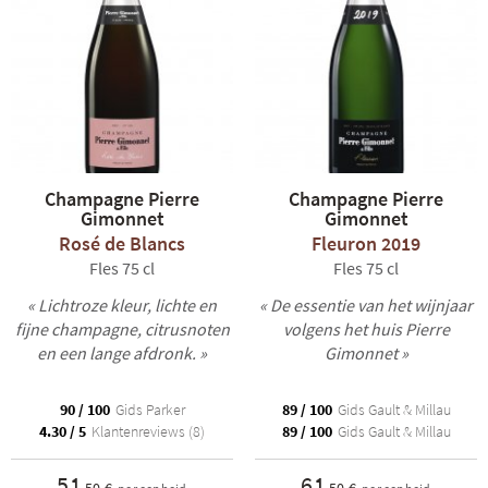
Champagne Pierre
Champagne Pierre
Gimonnet
Gimonnet
Rosé de Blancs
Fleuron 2019
Fles 75 cl
Fles 75 cl
« Lichtroze kleur, lichte en
« De essentie van het wijnjaar
fijne champagne, citrusnoten
volgens het huis Pierre
en een lange afdronk. »
Gimonnet »
90 / 100
Gids Parker
89 / 100
Gids Gault & Millau
4.30 / 5
Klantenreviews (8)
89 / 100
Gids Gault & Millau
51
61