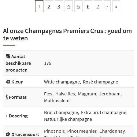
1
2
3
4
5
6
7
›
»
Al onze Champagnes Premiers Crus : goed om
te weten
🔢 Aantal
beschikbare
175
producten
🎨 Kleur
Witte champagne
,
Rosé champagne
Fles
,
Halve fles
,
Magnum
,
Jeroboam
,
🍾 Formaat
Mathusalem
Brut champagne
,
Extra brut champagne
,
↕️ Dosering
Natuurlijke champagne
Pinot noir
,
Pinot meunier
,
Chardonnay
,
🍇 Druivensoort