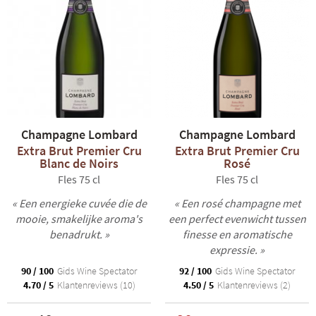
Champagne Lombard
Champagne Lombard
Extra Brut Premier Cru
Extra Brut Premier Cru
Blanc de Noirs
Rosé
Fles 75 cl
Fles 75 cl
« Een energieke cuvée die de
« Een rosé champagne met
mooie, smakelijke aroma's
een perfect evenwicht tussen
benadrukt. »
finesse en aromatische
expressie. »
90 / 100
Gids Wine Spectator
92 / 100
Gids Wine Spectator
4.70 / 5
Klantenreviews (10)
4.50 / 5
Klantenreviews (2)