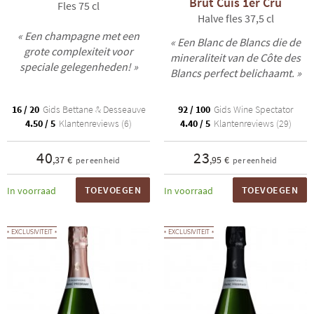
Brut Cuis 1er Cru
Fles 75 cl
Halve fles 37,5 cl
« Een champagne met een
« Een Blanc de Blancs die de
grote complexiteit voor
mineraliteit van de Côte des
speciale gelegenheden! »
Blancs perfect belichaamt. »
16 / 20
Gids Bettane & Desseauve
92 / 100
Gids Wine Spectator
4.50 / 5
Klantenreviews (6)
4.40 / 5
Klantenreviews (29)
40
23
,37 €
,95 €
per eenheid
per eenheid
TOEVOEGEN
TOEVOEGEN
In voorraad
In voorraad
EXCLUSIVITEIT
EXCLUSIVITEIT