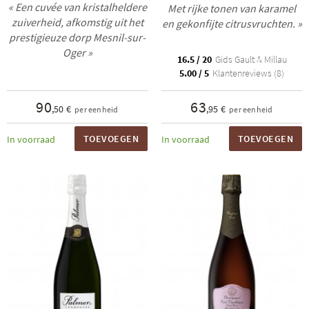
« Een cuvée van kristalheldere
Met rijke tonen van karamel
zuiverheid, afkomstig uit het
en gekonfijte citrusvruchten. »
prestigieuze dorp Mesnil-sur-
Oger »
16.5 / 20
Gids Gault & Millau
5.00 / 5
Klantenreviews (8)
90
63
,50 €
,95 €
per eenheid
per eenheid
TOEVOEGEN
TOEVOEGEN
In voorraad
In voorraad