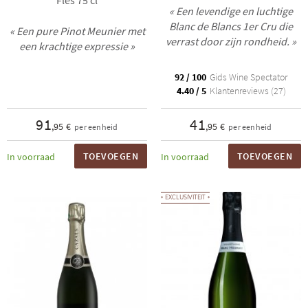
Fles 75 cl
« Een levendige en luchtige
Blanc de Blancs 1er Cru die
« Een pure Pinot Meunier met
verrast door zijn rondheid. »
een krachtige expressie »
92 / 100
Gids Wine Spectator
4.40 / 5
Klantenreviews (27)
91
41
,95 €
,95 €
per eenheid
per eenheid
TOEVOEGEN
TOEVOEGEN
In voorraad
In voorraad
EXCLUSIVITEIT