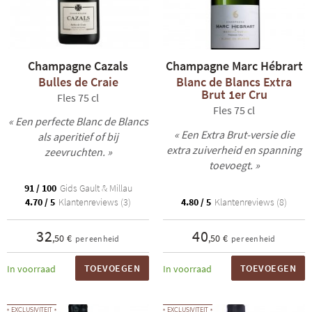
Champagne Cazals
Champagne Marc Hébrart
Bulles de Craie
Blanc de Blancs Extra
Brut 1er Cru
Fles 75 cl
Fles 75 cl
« Een perfecte Blanc de Blancs
« Een Extra Brut-versie die
als aperitief of bij
extra zuiverheid en spanning
zeevruchten. »
toevoegt. »
91 / 100
Gids Gault & Millau
4.70 / 5
Klantenreviews (3)
4.80 / 5
Klantenreviews (8)
32
40
,50 €
,50 €
per eenheid
per eenheid
TOEVOEGEN
TOEVOEGEN
In voorraad
In voorraad
EXCLUSIVITEIT
EXCLUSIVITEIT