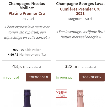
Champagne Nicolas
Champagne Georges Laval
Maillart
Cumières Premier Cru
Platine Premier Cru
2021
Fles 75 cl
Magnum 150 cl
« Zeer expressieve neus met
« Een levendige, verfijnde Brut
tonen van rijp fruit, een
Nature met veel energie »
wijnachtige en volle aanzet. »
90 / 100
Gids Parker
4.60 / 5
Klantenreviews (71)
43
322
,05 €
,50 €
per eenheid
per eenheid
TOEVOEGEN
TOEVOEGEN
In voorraad
In voorraad
AANBOD
-12
%