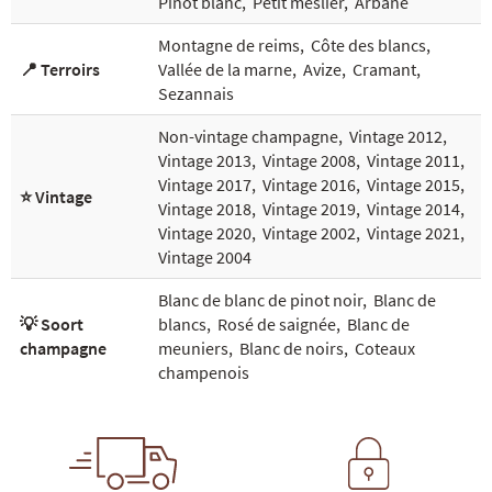
Pinot blanc
,
Petit meslier
,
Arbane
Montagne de reims
,
Côte des blancs
,
📍 Terroirs
Vallée de la marne
,
Avize
,
Cramant
,
Sezannais
Non-vintage champagne
,
Vintage 2012
,
Vintage 2013
,
Vintage 2008
,
Vintage 2011
,
Vintage 2017
,
Vintage 2016
,
Vintage 2015
,
⭐ Vintage
Vintage 2018
,
Vintage 2019
,
Vintage 2014
,
Vintage 2020
,
Vintage 2002
,
Vintage 2021
,
Vintage 2004
Blanc de blanc de pinot noir
,
Blanc de
💡 Soort
blancs
,
Rosé de saignée
,
Blanc de
champagne
meuniers
,
Blanc de noirs
,
Coteaux
champenois