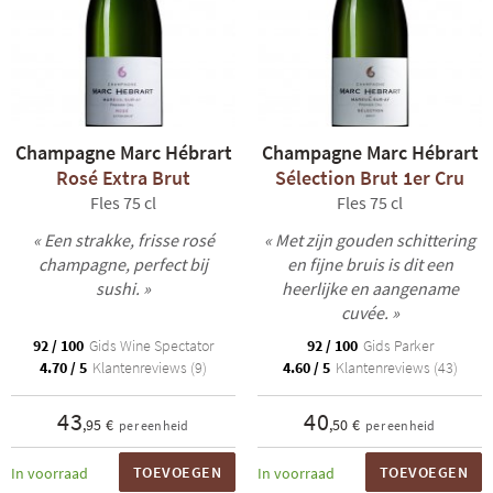
Champagne Marc Hébrart
Champagne Marc Hébrart
Rosé Extra Brut
Sélection Brut 1er Cru
Fles 75 cl
Fles 75 cl
« Een strakke, frisse rosé
« Met zijn gouden schittering
champagne, perfect bij
en fijne bruis is dit een
sushi. »
heerlijke en aangename
cuvée. »
92 / 100
Gids Wine Spectator
92 / 100
Gids Parker
4.70 / 5
Klantenreviews (9)
4.60 / 5
Klantenreviews (43)
43
40
,95 €
,50 €
per eenheid
per eenheid
TOEVOEGEN
TOEVOEGEN
In voorraad
In voorraad