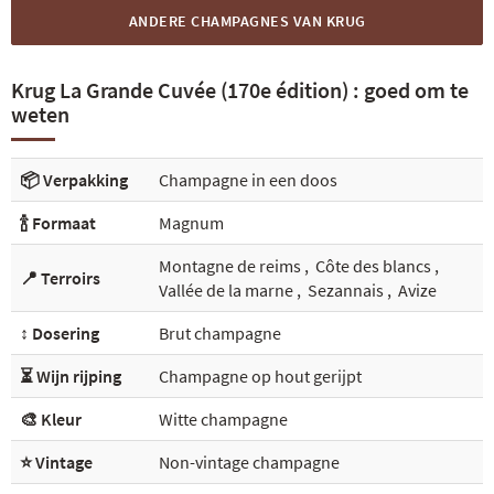
ANDERE CHAMPAGNES VAN KRUG
Krug La Grande Cuvée (170e édition) : goed om te
weten
📦 Verpakking
Champagne in een doos
🍾 Formaat
Magnum
Montagne de reims
,
Côte des blancs
,
📍 Terroirs
Vallée de la marne
,
Sezannais
,
Avize
↕️ Dosering
Brut champagne
⏳ Wijn rijping
Champagne op hout gerijpt
🎨 Kleur
Witte champagne
⭐ Vintage
Non-vintage champagne