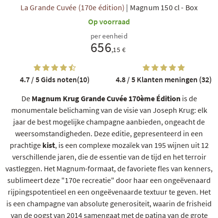
La Grande Cuvée (170e édition)
|
Magnum 150 cl
-
Box
Op voorraad
per eenheid
656
,15 €
4.7 / 5
Gids noten(10)
4.8 / 5
Klanten meningen (32)
De
Magnum Krug Grande Cuvée 170ème Édition
is de
monumentale belichaming van de visie van Joseph Krug: elk
jaar de best mogelijke champagne aanbieden, ongeacht de
weersomstandigheden. Deze editie, gepresenteerd in een
prachtige
kist
, is een complexe mozaïek van 195 wijnen uit 12
verschillende jaren, die de essentie van de tijd en het terroir
vastleggen. Het Magnum-formaat, de favoriete fles van kenners,
sublimeert deze "170e recreatie" door haar een ongeëvenaard
rijpingspotentieel en een ongeëvenaarde textuur te geven. Het
is een champagne van absolute generositeit, waarin de frisheid
van de oogst van 2014 samengaat met de patina van de grote