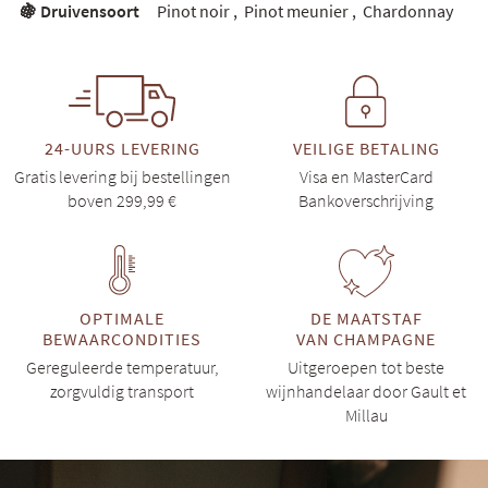
🍇 Druivensoort
Pinot noir
,
Pinot meunier
,
Chardonnay
24-UURS LEVERING
VEILIGE BETALING
Gratis levering bij bestellingen
Visa en MasterCard
boven 299,99 €
Bankoverschrijving
OPTIMALE
DE MAATSTAF
BEWAARCONDITIES
VAN CHAMPAGNE
Gereguleerde temperatuur,
Uitgeroepen tot beste
zorgvuldig transport
wijnhandelaar door Gault et
Millau