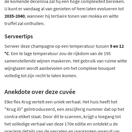
de komende decennia zal hij een hoge complexiteit bereiken.
U kunt er vandaag al van genieten of hem laten evolueren tot
2035-2040
, wanneer hij tertiaire tonen van mokka en witte
truffel zal onthullen.
Serveertips
Serveer deze champagne op een temperatuur tussen
9 en 12
°C
. Een te lage temperatuur zou de rijkdom van de 195
samenstellende wijnen maskeren. Het gebruik van ruime witte
wijnglazen wordt aanbevolen om het complexe bouquet
volledig tot zijn recht te laten komen.
Anekdote over deze cuvée
Elke fles Krug vertelt een uniek verhaal. Het huis heeft het
"Krug iD" geïntroduceerd, een zescijferig nummer dat op het
contra-etiket staat. Door dit te scannen, krijgt u toegang tot
het volledige verhaal van deze 170e editie en ontdekt u de
precieze details van de percelen en jaargangen waaruit uw