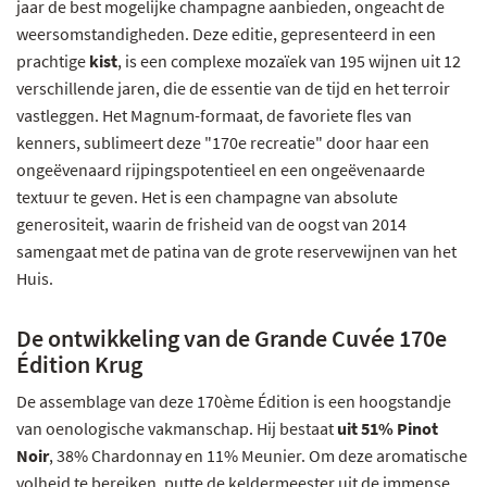
jaar de best mogelijke champagne aanbieden, ongeacht de
weersomstandigheden. Deze editie, gepresenteerd in een
prachtige
kist
, is een complexe mozaïek van 195 wijnen uit 12
verschillende jaren, die de essentie van de tijd en het terroir
vastleggen. Het Magnum-formaat, de favoriete fles van
kenners, sublimeert deze "170e recreatie" door haar een
ongeëvenaard rijpingspotentieel en een ongeëvenaarde
textuur te geven. Het is een champagne van absolute
generositeit, waarin de frisheid van de oogst van 2014
samengaat met de patina van de grote reservewijnen van het
Huis.
De ontwikkeling van de Grande Cuvée 170e
Édition Krug
De assemblage van deze 170ème Édition is een hoogstandje
van oenologische vakmanschap. Hij bestaat
uit 51% Pinot
Noir
, 38% Chardonnay en 11% Meunier. Om deze aromatische
volheid te bereiken, putte de keldermeester uit de immense