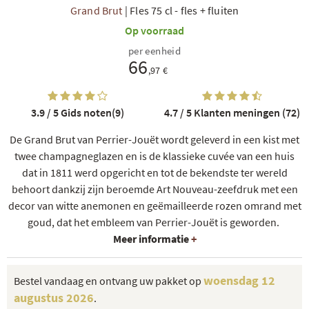
Grand Brut
|
Fles 75 cl
-
fles + fluiten
Op voorraad
per eenheid
66
,97 €
3.9 / 5
Gids noten(9)
4.7 / 5
Klanten meningen (72)
De Grand Brut van Perrier-Jouët wordt geleverd in een kist met
twee champagneglazen en is de klassieke cuvée van een huis
dat in 1811 werd opgericht en tot de bekendste ter wereld
behoort dankzij zijn beroemde Art Nouveau-zeefdruk met een
decor van witte anemonen en geëmailleerde rozen omrand met
goud, dat het embleem van Perrier-Jouët is geworden.
Meer informatie
+
woensdag 12
Bestel vandaag en ontvang uw pakket op
augustus 2026
.