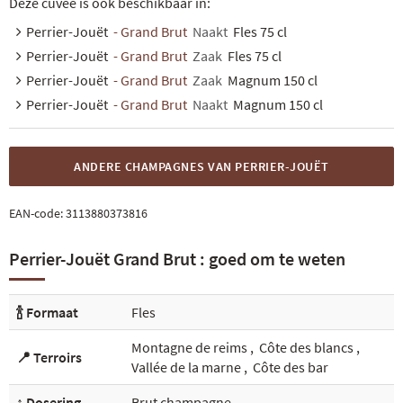
Deze cuvée is ook beschikbaar in:
Perrier-Jouët
- Grand Brut
Naakt
Fles 75 cl
Perrier-Jouët
- Grand Brut
Zaak
Fles 75 cl
Perrier-Jouët
- Grand Brut
Zaak
Magnum 150 cl
Perrier-Jouët
- Grand Brut
Naakt
Magnum 150 cl
ANDERE CHAMPAGNES VAN PERRIER-JOUËT
EAN-code:
3113880373816
Perrier-Jouët Grand Brut : goed om te weten
🍾 Formaat
Fles
Montagne de reims
,
Côte des blancs
,
📍 Terroirs
Vallée de la marne
,
Côte des bar
↕️ Dosering
Brut champagne