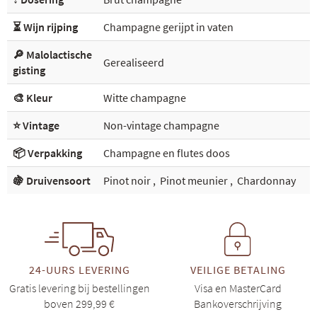
⏳ Wijn rijping
Champagne gerijpt in vaten
🔎 Malolactische
Gerealiseerd
gisting
🎨 Kleur
Witte champagne
⭐ Vintage
Non-vintage champagne
📦 Verpakking
Champagne en flutes doos
🍇 Druivensoort
Pinot noir
,
Pinot meunier
,
Chardonnay
24-UURS LEVERING
VEILIGE BETALING
Gratis levering bij bestellingen
Visa en MasterCard
boven 299,99 €
Bankoverschrijving