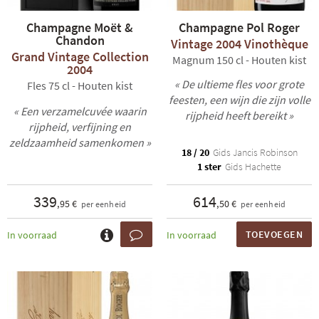
Champagne Moët &
Champagne Pol Roger
Chandon
Vintage 2004 Vinothèque
Grand Vintage Collection
Magnum 150 cl - Houten kist
2004
« De ultieme fles voor grote
Fles 75 cl - Houten kist
feesten, een wijn die zijn volle
« Een verzamelcuvée waarin
rijpheid heeft bereikt »
rijpheid, verfijning en
zeldzaamheid samenkomen »
18 / 20
Gids Jancis Robinson
1 ster
Gids Hachette
339
614
,95 €
,50 €
per eenheid
per eenheid
TOEVOEGEN
In voorraad
In voorraad