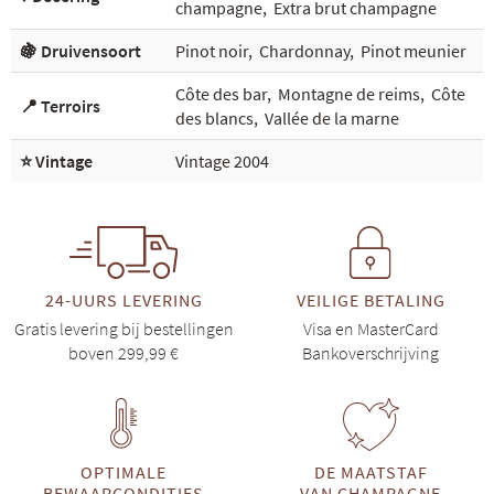
champagne
,
Extra brut champagne
🍇 Druivensoort
Pinot noir
,
Chardonnay
,
Pinot meunier
Côte des bar
,
Montagne de reims
,
Côte
📍 Terroirs
des blancs
,
Vallée de la marne
⭐ Vintage
Vintage 2004
24-UURS LEVERING
VEILIGE BETALING
Gratis levering bij bestellingen
Visa en MasterCard
boven 299,99 €
Bankoverschrijving
OPTIMALE
DE MAATSTAF
BEWAARCONDITIES
VAN CHAMPAGNE