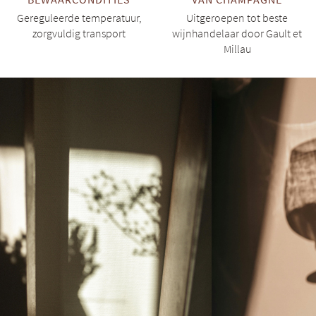
Gereguleerde temperatuur,
Uitgeroepen tot beste
zorgvuldig transport
wijnhandelaar door Gault et
Millau