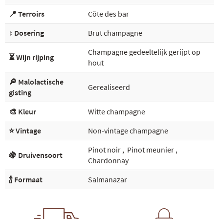
📍 Terroirs
Côte des bar
↕️ Dosering
Brut champagne
Champagne gedeeltelijk gerijpt op
⏳ Wijn rijping
hout
🔎 Malolactische
Gerealiseerd
gisting
🎨 Kleur
Witte champagne
⭐ Vintage
Non-vintage champagne
Pinot noir
,
Pinot meunier
,
🍇 Druivensoort
Chardonnay
🍾 Formaat
Salmanazar