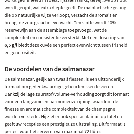
wordt gevinifieerd in roestvrijstalen tanks, terwijl 5% op hout
wordt gerijpt, wat extra diepte geeft. De malolactische gisting,
die op natuurlijke wijze verloopt, verzacht de aroma's en
brengt de zuurgraad in evenwicht. Ten slotte wordt 40%
reservewijn aan de assemblage toegevoegd, wat de
complexiteit en consistentie versterkt. Met een dosering van
6,5 g/l
biedt deze cuvée een perfect evenwicht tussen frisheid
en generositeit.
De voordelen van de salmanazar
De salmanazar, gelijk aan twaalf flessen, is een uitzonderlijk
formaat om gedenkwaardige gebeurtenissen te vieren.
Dankzij de lage zuurstof/volume-verhouding zorgt dit formaat
voor een langzame en harmonieuze rijping, waardoor de
finesse en aromatische complexiteit van de champagne
worden versterkt. Hij ziet er ook spectaculair uit op tafel en
geeft uw recepties een prestigieuze uitstraling. Dit formaat is
perfect voor het serveren van maximaal 72 flûtes.