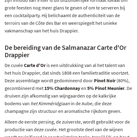
zijn inhoud van 9 liter is dit uitzonderlijke formaat ideaal om
grote feesten nog meer glans te geven of om te serveren bij
een cocktailparty. Hij belichaamt de authenticiteit van de
terroirs van de Côte des Bar en weerspiegelt het unieke
vakmanschap van het huis Drappier.
De bereiding van de Salmanazar Carte d'Or
Drappier
De cuvée
Carte d'Or
is een uitdrukking van al het talent van
het huis Drappier, dat sinds 1808 een familietraditie voortzet.
Deze assemblage wordt gedomineerd door
Pinot Noir
(80%),
gecombineerd met
15% Chardonnay
en
5% Pinot Meunier
. De
druiven zijn afkomstig van wijngaarden op de kalkrijke
bodems van
het Kimméridgiaan
in de Aube, die deze
champagne zijn structuur en aromatische rijkdom geven.
Alleen de eerste persing, de zuiverste, wordt gebruikt voor de
productie van deze cuvée. Het grootste deel van de wijnen