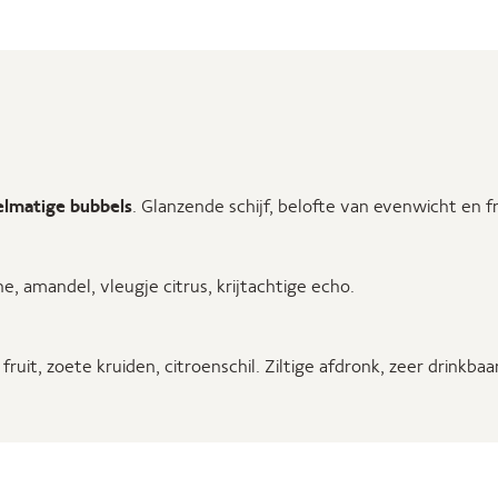
gelmatige bubbels
. Glanzende schijf, belofte van evenwicht en fr
he, amandel, vleugje citrus, krijtachtige echo.
p fruit, zoete kruiden, citroenschil. Ziltige afdronk, zeer drinkbaar