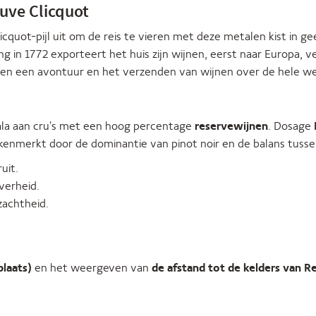
uve Clicquot
cquot-pijl uit om de reis te vieren met deze metalen kist in gee
g in 1772 exporteert het huis zijn wijnen, eerst naar Europa, 
reizen een avontuur en het verzenden van wijnen over de hele we
ala aan cru's met een hoog percentage
reservewijnen
. Dosage
gekenmerkt door de dominantie van pinot noir en de balans tusse
uit.
iverheid.
zachtheid.
plaats)
en het weergeven van
de afstand tot de kelders van R