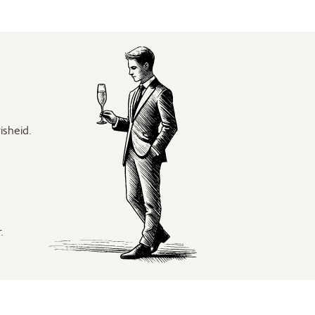
isheid.
.