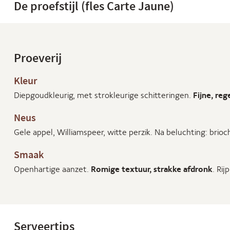
De proefstijl (fles Carte Jaune)
Proeverij
Kleur
Diepgoudkleurig, met strokleurige schitteringen.
Fijne, re
Neus
Gele appel, Williamspeer, witte perzik. Na beluchting: brioc
Smaak
Openhartige aanzet.
Romige textuur, strakke afdronk
. Rij
Serveertips