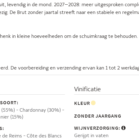
ruit, levendig in de mond. 2027–2028: meer uitgesproken comp
ig. De Brut zonder jaartal streeft naar een stabiele en regelm
 Schenk in kleine hoeveelheden om de schuimkraag te behouden
erd. De voorbereiding en verzending ervan kan 1 tot 2 werkda
Vinificatie
SOORT:
KLEUR
r (55%)
Chardonnay (30%)
ZONDER JAARGANG
nier (15%)
WIJNVERZORGING:
S:
Gerijpt in vaten
 de Reims
Côte des Blancs