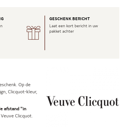
NG
GESCHENK BERICHT
en
Laat een kort bericht in uw
pakket achter
eschenk. Op de
ign, Clicquot-kleur,
e afstand "in
 Veuve Clicquot.