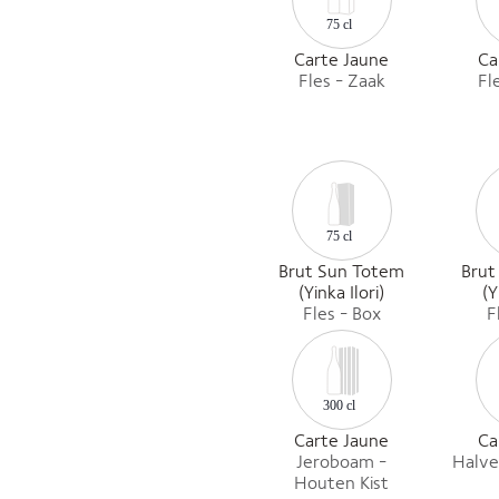
75 cl
Carte Jaune
Ca
Fles - Zaak
Fl
75 cl
Brut Sun Totem
Brut
(Yinka Ilori)
(Y
Fles - Box
F
300 cl
Carte Jaune
Ca
Jeroboam -
Halve
Houten Kist