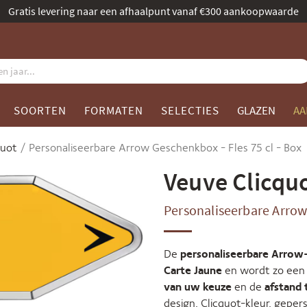
Benoemd tot beste champagnespecialist door Gault & Millau
SOORTEN
FORMATEN
SELECTIES
GLAZEN
AA
quot
Personaliseerbare Arrow Geschenkbox - Fles 75 cl - Box
Veuve Clicqu
Personaliseerbare Arro
De
personaliseerbare Arrow
Carte Jaune
en wordt zo een
van uw keuze
en de
afstand 
design, Clicquot-kleur, gepe