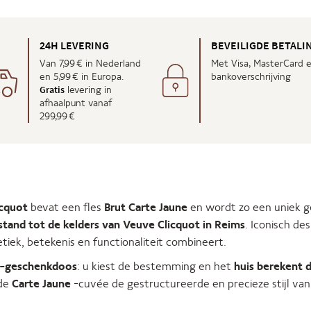
24H LEVERING
BEVEILIGDE BETALI
Van 7,99 € in Nederland
Met Visa, MasterCard 
en 5,99 € in Europa.
bankoverschrijving
Gratis
levering in
afhaalpunt vanaf
299,99 €
icquot
bevat een fles
Brut Carte Jaune
en wordt zo een uniek g
stand tot de kelders van Veuve Clicquot in Reims
. Iconisch des
tiek, betekenis en functionaliteit combineert.
-geschenkdoos
: u kiest de bestemming en het
huis berekent d
 de
Carte Jaune
-cuvée de gestructureerde en precieze stijl van