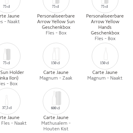
75 cl
75 cl
75 cl
rte Jaune
Personaliseerbare
Personaliseerbare
es - Naakt
Arrow Yellow Sun
Arrow Yellow
Geschenkbox
Hands
Fles - Box
Geschenkbox
Fles - Box
150 cl
75 cl
150 cl
 Sun Holder
Carte Jaune
Carte Jaune
inka Ilori)
Magnum - Zaak
Magnum - Naakt
les - Box
37,5 cl
600 cl
rte Jaune
Carte Jaune
 Fles - Naakt
Mathusalem -
Houten Kist