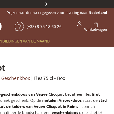
Onze identiteit evolueert: deze
Prijzen worden weergegeven voor levering naar
Nederland
(+33) 9 75 18 60 26
Winkelwagen
NBIEDINGEN VAN DE MAAND
ot
w Geschenkbox
|
Fles 75 cl
-
Box
-geschenkdoos van Veuve Clicquot
bevat een fles
Brut
 uniek geschenk. Op de
metalen Arrow-doos
staat de
stad
tot de kelders van Veuve Clicquot in Reims
. Iconisch
rsonaliseerde boodschap: een
geschenkdoos
die esthetiek,