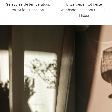
Gereguleerde temperatuur,
Uitgeroepen tot beste
zorgvuldig transport
wijnhandelaar door Gault et
Millau