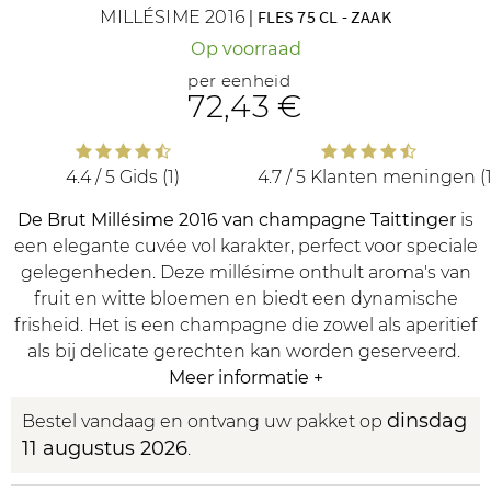
MILLÉSIME 2016
|
FLES 75 CL
-
ZAAK
Op voorraad
per eenheid
72
,43 €
4.4 / 5
Gids (1)
4.7 / 5
Klanten meningen (1
De Brut Millésime 2016 van champagne Taittinger
is
een elegante cuvée vol karakter, perfect voor speciale
gelegenheden. Deze millésime onthult aroma's van
fruit en witte bloemen en biedt een dynamische
frisheid. Het is een champagne die zowel als aperitief
als bij delicate gerechten kan worden geserveerd.
Meer informatie
+
dinsdag
Bestel vandaag en ontvang uw pakket op
11 augustus 2026
.