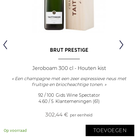
BRUT PRESTIGE
Jeroboam 300 cl - Houten kist
« Een champagne met een zeer expressieve neus met
fruitige en briocheachtige tonen. »
92 / 100
Gids Wine Spectator
4.60 / 5
Klantemeningen (61)
302
,44 €
per eenheid
TOEVOEGEN
Op voorraad